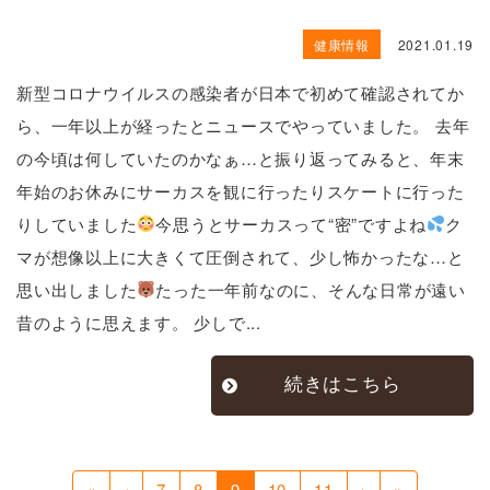
健康情報
2021.01.19
新型コロナウイルスの感染者が日本で初めて確認されてか
ら、一年以上が経ったとニュースでやっていました。 去年
の今頃は何していたのかなぁ…と振り返ってみると、年末
年始のお休みにサーカスを観に行ったりスケートに行った
りしていました
今思うとサーカスって“密”ですよね
ク
マが想像以上に大きくて圧倒されて、少し怖かったな…と
思い出しました
たった一年前なのに、そんな日常が遠い
昔のように思えます。 少しで...
続きはこちら
«
‹
7
8
9
10
11
›
»