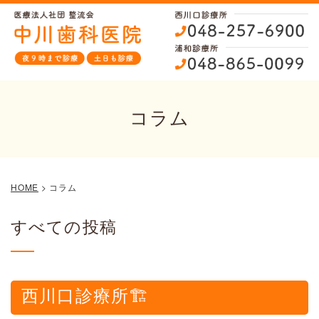
コラム
HOME
>
コラム
すべての投稿
西川口診療所🏗